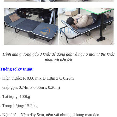
Hình ảnh giường gấp 3 khúc dễ dàng gấp và ngủ ở mọi tư thế khác
nhau rất tiện ích
Thông số kỹ thuật:
- Kích thước: R 0.66 m x D 1.8m x C 0.26m
- Gấp gọn: 0.74m x 0.66m x 0.26m)
- Tải trọng: 100kg
- Trọng lượng: 15.2 kg
- Nệm/màu: Nệm dày 5cm, nệm vải nhung , khung màu đen