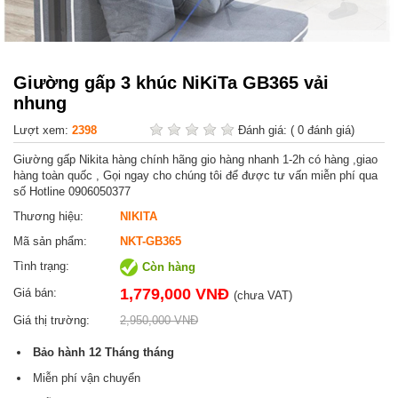
Giường gấp 3 khúc NiKiTa GB365 vải
nhung
Lượt xem:
2398
Đánh giá:
( 0 đánh giá)
Giường gấp Nikita hàng chính hãng gio hàng nhanh 1-2h có hàng ,giao
hàng toàn quốc , Gọi ngay cho chúng tôi để được tư vấn miễn phí qua
số Hotline 0906050377
Thương hiệu:
NIKITA
Mã sản phẩm:
NKT-GB365
Tình trạng:
Còn hàng
1,779,000 VNĐ
Giá bán:
(chưa VAT)
Giá thị trường:
2,950,000 VNĐ
Bảo hành
12 Tháng
tháng
Miễn phí vận chuyển