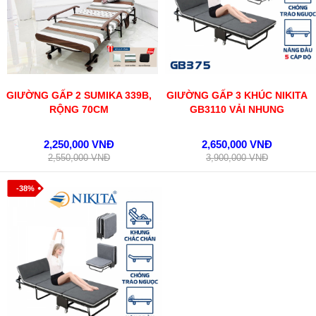
GIƯỜNG GẤP 2 SUMIKA 339B,
GIƯỜNG GẤP 3 KHÚC NIKITA
RỘNG 70CM
GB3110 VẢI NHUNG
2,250,000 VNĐ
2,650,000 VNĐ
2,550,000 VNĐ
3,900,000 VNĐ
-38%