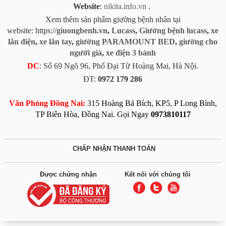
Website
:
nikita.info.vn
.
Xem thêm sản phẩm giường bệnh nhân tại
website: https://
giuongbenh.vn
,
Lucass
,
Giường bệnh lucass
,
xe
lăn điện
,
xe lăn tay
,
giường PARAMOUNT BED
,
giường cho
người già
,
xe điện 3 bánh
DC
: Số 69 Ngõ 96, Phố Đại Từ Hoàng Mai, Hà Nội.
ĐT:
0972 179 286
Văn Phòng Đồng Nai:
315 Hoàng Bá Bích, KP5, P Long Bình,
TP Biên Hòa, Đồng Nai. Gọi Ngay
0973810117
CHẤP NHẬN THANH TOÁN
Được chứng nhận
Kết nối với chúng tôi