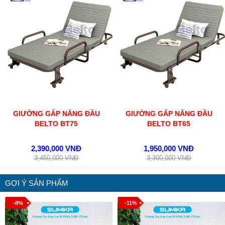
GIƯỜNG GẤP NÂNG ĐẦU
GIƯỜNG GẤP NÂNG ĐẦU
BELTO BT75
BELTO BT65
2,390,000 VNĐ
1,950,000 VNĐ
3,450,000 VNĐ
3,300,000 VNĐ
GỢI Ý SẢN PHẨM
-8%
-11%