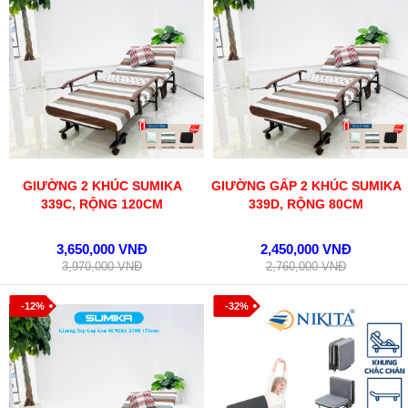
GIƯỜNG 2 KHÚC SUMIKA
GIƯỜNG GẤP 2 KHÚC SUMIKA
339C, RỘNG 120CM
339D, RỘNG 80CM
3,650,000 VNĐ
2,450,000 VNĐ
3,970,000 VNĐ
2,760,000 VNĐ
-12%
-32%