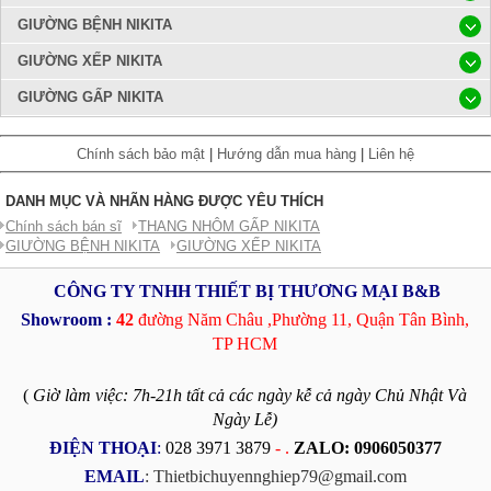
GIƯỜNG BỆNH NIKITA
GIƯỜNG XẾP NIKITA
GIƯỜNG GẤP NIKITA
Chính sách bảo mật
|
Hướng dẫn mua hàng
|
Liên hệ
DANH MỤC VÀ NHÃN HÀNG ĐƯỢC YÊU THÍCH
Chính sách bán sĩ
THANG NHÔM GẤP NIKITA
GIƯỜNG BỆNH NIKITA
GIƯỜNG XẾP NIKITA
CÔNG TY TNHH THIẾT BỊ THƯƠNG MẠI B&B
Showroom :
42
đường Năm Châu ,
Phường 11, Quận Tân Bình,
TP HCM
(
Giờ làm việc: 7h-21h tất cả các ngày kễ cả ngày Chủ Nhật Và
Ngày Lễ)
ĐIỆN THOẠI
:
028 3971 3879
- .
ZALO: 0906050377
EMAIL
: Thietbichuyennghiep79@gmail.com