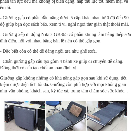
phân tán lực đều mà không bị biến dạng, hấp thu lực tốt, mềm mại và
êm ái.
- Giường gấp có phần đầu nâng được 5 cấp khác nhau từ 0 độ đến 90
độ giúp bạn đọc sách báo, xem ti vi, nghỉ ngơi thư giãn thật thoải mái.
- Giường xếp di động Nikita GB365 có phần khung làm bằng thép sơn
tĩnh điện, nối với nhau bằng bản lề nên có thể gấp gọn.
- Đặc biệt còn có thể để dáng ngồi tựa như ghế sofa.
- Chân giường gấp cấu tạo gồm 4 bánh xe giúp di chuyển dễ dàng.
Đồng thời có cấu tạo chốt an toàn định vị.
Giường gấp không những có khả năng gấp gọn sau khi sử dụng, tiết
kiệm được diện tích tối đa. Giường còn phù hợp với mọi không gian
như văn phòng, khách sạn, ký túc xá, trung tâm chăm sóc sức khỏe...